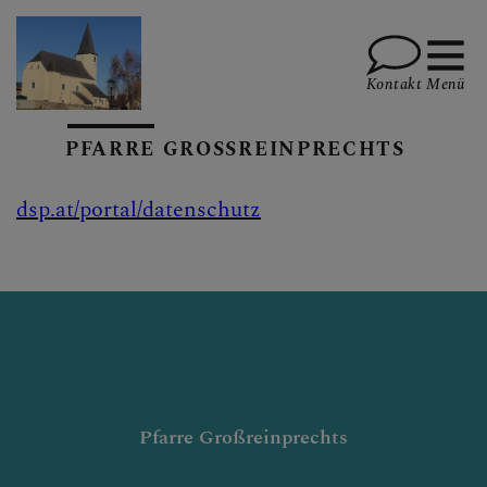
Kontakt
Menü
PFARRE GROSSREINPRECHTS
PFARRTEAM
dsp.at/portal/datenschutz
PFARRKIRCHE
PFARRBRIEF
Pfarre Großreinprechts