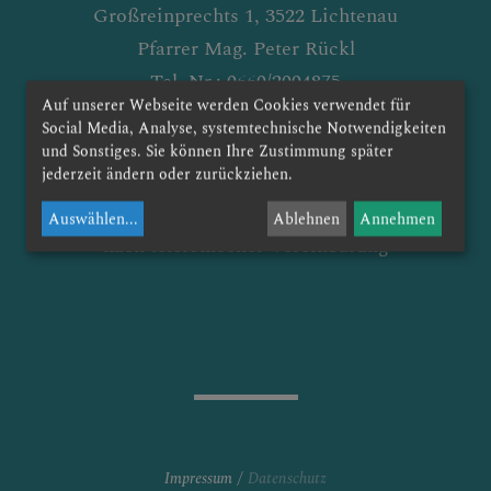
Großreinprechts 1, 3522 Lichtenau
GOTTESDIENSTORDNUN
G
Pfarrer Mag. Peter Rückl
Tel. Nr.: 0660/2004875
Auf unserer Webseite werden Cookies verwendet für
E-Mail: grossreinprechts@dsp.at
Social Media, Analyse, systemtechnische Notwendigkeiten
GALERIE
und Sonstiges. Sie können Ihre Zustimmung später
jederzeit ändern oder zurückziehen.
Kanzleistunden:
jeden Freitag nach der Hl. Messe oder
Auswählen
...
Ablehnen
Annehmen
nach telefonischer Vereinbarung
FRIEDHOF
KONTAKT
TERMINE
Impressum
Datenschutz