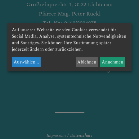
Großreinprechts 1, 3522 Lichtenau
GOTTESDIENSTORDNUN
G
Pfarrer Mag. Peter Rückl
Tel. Nr.: 0660/2004875
Auf unserer Webseite werden Cookies verwendet für
E-Mail: grossreinprechts@dsp.at
Social Media, Analyse, systemtechnische Notwendigkeiten
GALERIE
und Sonstiges. Sie können Ihre Zustimmung später
jederzeit ändern oder zurückziehen.
Kanzleistunden:
jeden Freitag nach der Hl. Messe oder
Auswählen
...
Ablehnen
Annehmen
nach telefonischer Vereinbarung
FRIEDHOF
KONTAKT
TERMINE
Impressum
Datenschutz